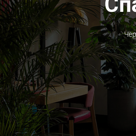
Сп
Чер