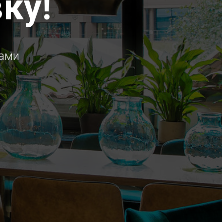
ку!
вами