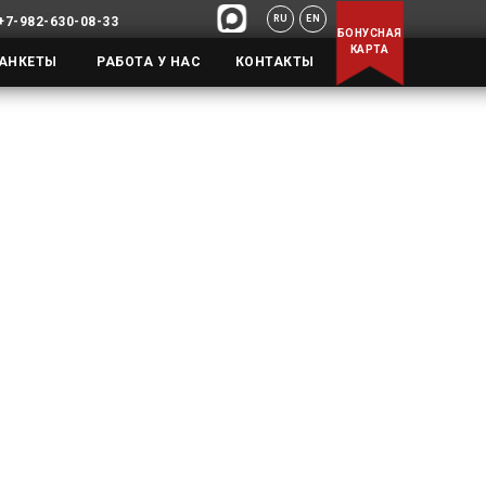
RU
EN
+7-982-630-08-33
БОНУСНАЯ
КАРТА
АНКЕТЫ
КОНТАКТЫ
РАБОТА У НАС
СКОЙ КАРТОЙ
АО "Сбербанк России", на
тежным шлюзом и передача
отокола шифрования SSL.
ния интернет-платежей
 также может потребоваться
для совершения интернет-