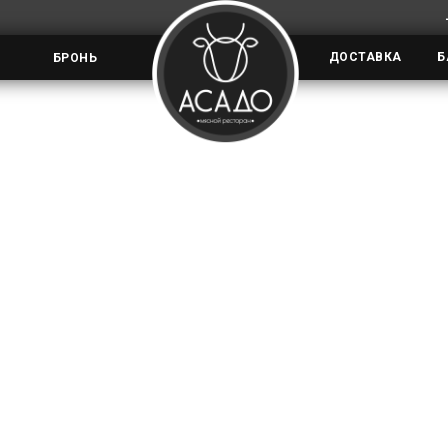
ДОСТАВКА
Б
БРОНЬ
СЛОВИЯ ОПЛАТЫ БАНКОВ
атель перенаправляется на платежный шлюз П
еквизиты платежной карты. Соединение с пла
ся в безопасном режиме с использованием пр
оддерживает технологию безопасного проведе
erCard Secure Code, для осуществления платежа
. Способы и возможность получения паролей 