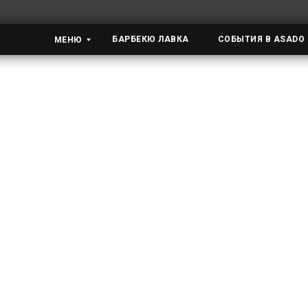
БАРБЕКЮ ЛАВКА
СОБЫТИЯ В ASADO
МЕНЮ
ПРАВИЛА И У
Для оплаты покупки покуп
котором должен ввести р
информации осуществляет
Если банк плательщика п
Verified By Visa или Mast
ввод специального пароля